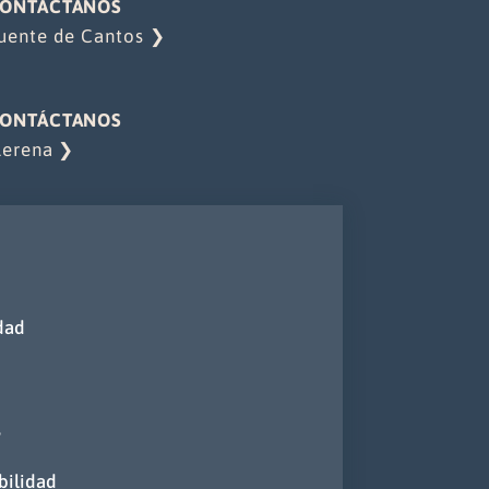
ONTÁCTANOS
uente de Cantos ❯
ONTÁCTANOS
lerena ❯
idad
s
bilidad