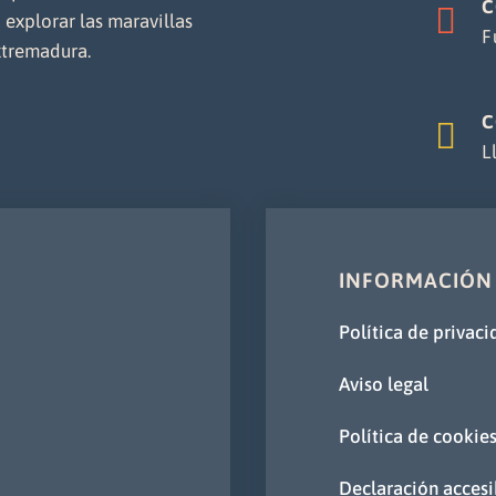
C

 explorar las maravillas
F
xtremadura.
C

L
INFORMACIÓN
Política de privac
Aviso legal
Política de cookie
Declaración accesi